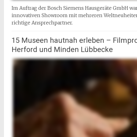
Im Auftrag der Bosch Siemens Hausgeräte GmbH wa
innovativen Showroom mit mehreren Weltneuheiten 
richtige Ansprechpartner.
15 Museen hautnah erleben – Filmprod
Herford und Minden Lübbecke