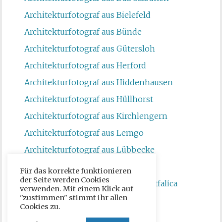
Architekturfotograf aus Bielefeld
Architekturfotograf aus Bünde
Architekturfotograf aus Gütersloh
Architekturfotograf aus Herford
Architekturfotograf aus Hiddenhausen
Architekturfotograf aus Hüllhorst
Architekturfotograf aus Kirchlengern
Architekturfotograf aus Lemgo
Architekturfotograf aus Lübbecke
Architekturfotograf aus Minden
Für das korrekte funktionieren
der Seite werden Cookies
Architekturfotograf aus Porta Westfalica
verwenden. Mit einem Klick auf
"zustimmen" stimmt ihr allen
Architekturfotograf aus Spenge
Cookies zu.
Architekturfotograf aus Vlotho