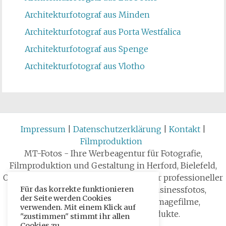
Architekturfotograf aus Minden
Architekturfotograf aus Porta Westfalica
Architekturfotograf aus Spenge
Architekturfotograf aus Vlotho
Impressum
|
Datenschutzerklärung
|
Kontakt
|
Filmproduktion
MT-Fotos - Ihre Werbeagentur für Fotografie,
Filmproduktion und Gestaltung in Herford, Bielefeld,
OWL, Deutschland und international. Ihr professioneller
Partner für Unternehmensfotos, Businessfotos,
Für das korrekte funktionieren
der Seite werden Cookies
Produktfotos oder Event-Dokus, Imagefilme,
verwenden. Mit einem Klick auf
Produktvideos und Printprodukte.
"zustimmen" stimmt ihr allen
Cookies zu.